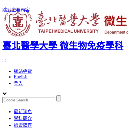
跳到主要內容
臺北醫學大學 微生物免疫學科
:::
網站導覽
English
登入
Toggle
最新消息
navigation
學科簡介
師資陣容